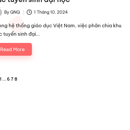
By
QNQ
1 Tháng 10, 2024
ted
ong hệ thống giáo dục Việt Nam, việc phân chia khu
c tuyển sinh đại…
Read More
1
…
6
7
8
IOUS
E