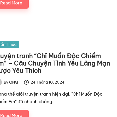
Read More
sted
iến Thức
ruyện tranh “Chỉ Muốn Độc Chiếm
m” – Câu Chuyện Tình Yêu Lãng Mạn
ược Yêu Thích
By
QNQ
24 Tháng 10, 2024
ted
ong thế giới truyện tranh hiện đại, "Chỉ Muốn Độc
iếm Em" đã nhanh chóng…
Read More