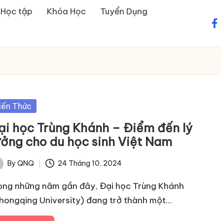
u Học tập
Khóa Học
Tuyển Dụng
fa
sted
iến Thức
ại học Trùng Khánh – Điểm đến lý
ưởng cho du học sinh Việt Nam
By
QNQ
24 Tháng 10, 2024
ted
ong những năm gần đây, Đại học Trùng Khánh
hongqing University) đang trở thành một…