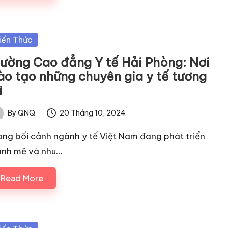
sted
iến Thức
rường Cao đẳng Y tế Hải Phòng: Nơi
ào tạo những chuyên gia y tế tương
i
By
QNQ
20 Tháng 10, 2024
ted
ong bối cảnh ngành y tế Việt Nam đang phát triển
nh mẽ và nhu…
Read More