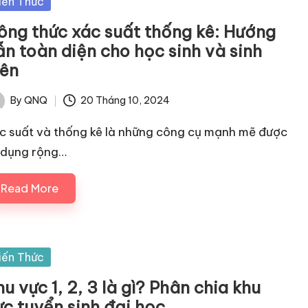
sted
iến Thức
ông thức xác suất thống kê: Hướng
ẫn toàn diện cho học sinh và sinh
iên
By
QNQ
20 Tháng 10, 2024
ted
c suất và thống kê là những công cụ mạnh mẽ được
 dụng rộng…
Read More
sted
iến Thức
u vực 1, 2, 3 là gì? Phân chia khu
ực tuyển sinh đại học