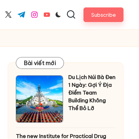
Subscribe
cebook.com
twitter.com
t.me
instagram.com
youtube.com
Bài viết mới
Du Lịch Núi Bà Đen
1 Ngày: Gợi Ý Địa
Điểm Team
Building Không
Thể Bỏ Lỡ
The new Institute for Practical Drug