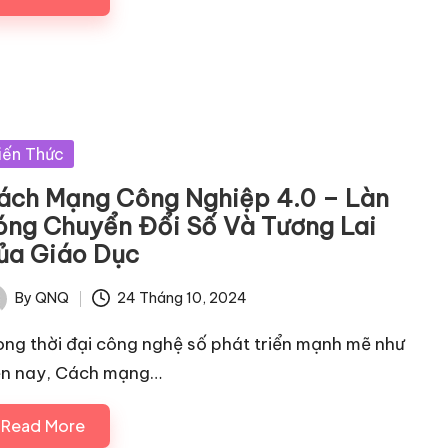
sted
iến Thức
ách Mạng Công Nghiệp 4.0 – Làn
óng Chuyển Đổi Số Và Tương Lai
ủa Giáo Dục
By
QNQ
24 Tháng 10, 2024
ted
ong thời đại công nghệ số phát triển mạnh mẽ như
ện nay, Cách mạng…
Read More