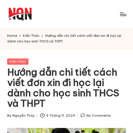
Skip
to
content
Home
Kiến Thức
Hướng dẫn chi tiết cách viết đơn xin đi học lại
dành cho học sinh THCS và THPT
Posted
Kiến Thức
in
Hướng dẫn chi tiết cách
viết đơn xin đi học lại
dành cho học sinh THCS
và THPT
By
Nguyễn Thúy
8 Tháng 11, 2024
No Comments
Posted
by