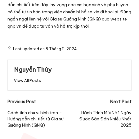
dẫn chi tiết trên đây, hy vọng các em học sinh và phụ huynh
có thể tự tin hơn trong việc chuẩn bị hồ sơ xin đi học lại. Đừng
ngần ngại liên hệ với Gia sư Quảng Ninh (QNQ) qua website
qnp.vn để được tư vấn và hỗ trợ kịp thời.
Last updated on 8 Tháng 11, 2024
Nguyễn Thúy
View All Posts
Post
Previous Post
Next Post
navigation
Cách tính chu vi hình tròn –
Hành Trình Mũi Né 1 Ngày
Hướng dẫn chi tiết từ Gia sư
Được Săn Đón Nhiều Nhất
Quảng Ninh (QNQ)
2025