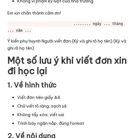
Không vi phạm kỷ luật của nhà trường
Em xin chân thành cảm ơn!
                              ......., ngày ... tháng 
... năm ...
Ý kiến phụ huynh Người viết đơn (Ký và ghi rõ họ tên) (Ký và
ghi rõ họ tên)
Một số lưu ý khi viết đơn xin
đi học lại
1. Về hình thức
Viết đơn trên giấy A4
Chữ viết rõ ràng, sạch sẽ
Không tẩy xóa, viết sai
Trình bày ngăn nắp, đúng format
2. Về nội dung