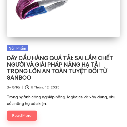
Posted
Sản Phẩm
in
DÂY CẨU HÀNG QUÁ TẢI: SAI LẦM CHẾT
NGƯỜI VÀ GIẢI PHÁP NÂNG HẠ TẢI
TRỌNG LỚN AN TOÀN TUYỆT ĐỐI TỪ
SANBOO
By
QNQ
6 Tháng 12, 2025
Posted
by
Trong ngành công nghiệp nặng, logistics và xây dựng, nhu
cầu nâng hạ các kiện…
Read More