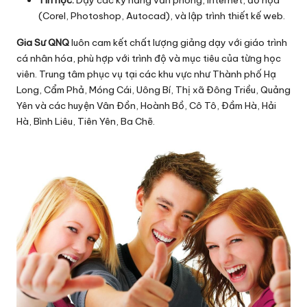
Tin học:
Dạy các kỹ năng văn phòng, Internet, đồ họa
(Corel, Photoshop, Autocad), và lập trình thiết kế web.
Gia Sư QNQ
luôn cam kết chất lượng giảng dạy với giáo trình
cá nhân hóa, phù hợp với trình độ và mục tiêu của từng học
viên. Trung tâm phục vụ tại các khu vực như Thành phố Hạ
Long, Cẩm Phả, Móng Cái, Uông Bí, Thị xã Đông Triều, Quảng
Yên và các huyện Vân Đồn, Hoành Bồ, Cô Tô, Đầm Hà, Hải
Hà, Bình Liêu, Tiên Yên, Ba Chẽ.