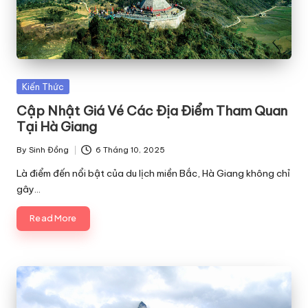
Posted
Kiến Thức
in
Cập Nhật Giá Vé Các Địa Điểm Tham Quan
Tại Hà Giang
By
Sinh Đồng
6 Tháng 10, 2025
Posted
by
Là điểm đến nổi bật của du lịch miền Bắc, Hà Giang không chỉ
gây…
Read More