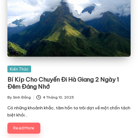
Posted
Kiến Thức
in
Bí Kíp Cho Chuyến Đi Hà Giang 2 Ngày 1
Đêm Đáng Nhớ
By
Sinh Đồng
4 Tháng 10, 2025
Posted
by
Có những khoảnh khắc, tâm hồn ta trôi dạt về một chốn tách
biệt khỏi…
Read More