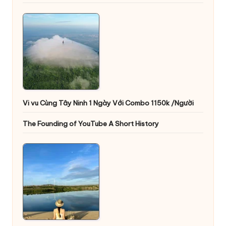
Vi vu Cùng Tây Ninh 1 Ngày Với Combo 1150k /Người
The Founding of YouTube A Short History