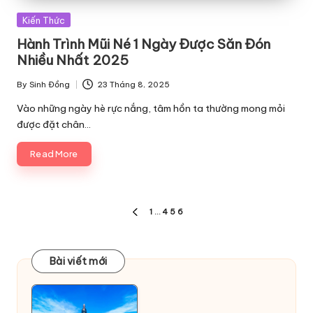
Posted
Kiến Thức
in
Hành Trình Mũi Né 1 Ngày Được Săn Đón
Nhiều Nhất 2025
By
Sinh Đồng
23 Tháng 8, 2025
Posted
by
Vào những ngày hè rực nắng, tâm hồn ta thường mong mỏi
được đặt chân…
Read More
Phân
1
…
4
5
6
PREVIOUS
trang
PAGE
bài
Bài viết mới
viết