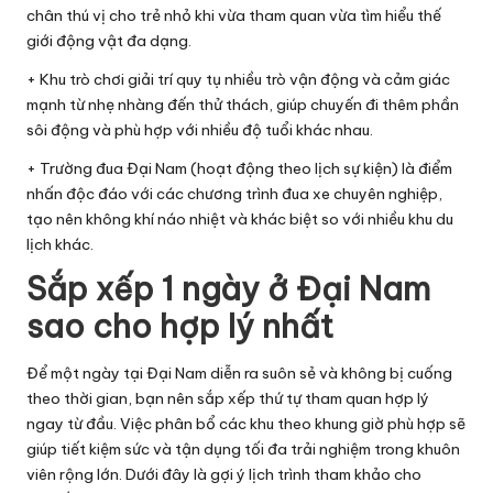
chân thú vị cho trẻ nhỏ khi vừa tham quan vừa tìm hiểu thế
giới động vật đa dạng.
+ Khu trò chơi giải trí quy tụ nhiều trò vận động và cảm giác
mạnh từ nhẹ nhàng đến thử thách, giúp chuyến đi thêm phần
sôi động và phù hợp với nhiều độ tuổi khác nhau.
+ Trường đua Đại Nam (hoạt động theo lịch sự kiện) là điểm
nhấn độc đáo với các chương trình đua xe chuyên nghiệp,
tạo nên không khí náo nhiệt và khác biệt so với nhiều khu du
lịch khác.
Sắp xếp 1 ngày ở Đại Nam
sao cho hợp lý nhất
Để một ngày tại Đại Nam diễn ra suôn sẻ và không bị cuống
theo thời gian, bạn nên sắp xếp thứ tự tham quan hợp lý
ngay từ đầu. Việc phân bổ các khu theo khung giờ phù hợp sẽ
giúp tiết kiệm sức và tận dụng tối đa trải nghiệm trong khuôn
viên rộng lớn. Dưới đây là gợi ý lịch trình tham khảo cho