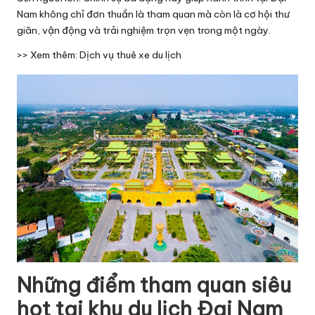
Nam không chỉ đơn thuần là tham quan mà còn là cơ hội thư
giãn, vận động và trải nghiệm trọn vẹn trong một ngày.
>> Xem thêm:
Dịch vụ thuê xe du lịch
Những điểm tham quan siêu
hot tại khu du lịch Đại Nam