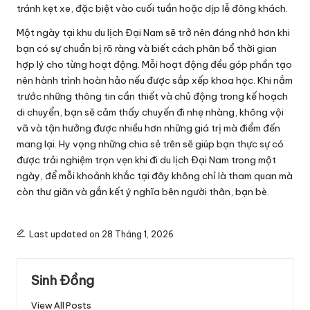
tránh kẹt xe, đặc biệt vào cuối tuần hoặc dịp lễ đông khách.
Một ngày tại
khu du lịch Đại Nam
sẽ trở nên đáng nhớ hơn khi
bạn có sự chuẩn bị rõ ràng và biết cách phân bổ thời gian
hợp lý cho từng hoạt động. Mỗi hoạt động đều góp phần tạo
nên hành trình hoàn hảo nếu được sắp xếp khoa học. Khi nắm
trước những thông tin cần thiết và chủ động trong kế hoạch
di chuyển, bạn sẽ cảm thấy chuyến đi nhẹ nhàng, không vội
vã và tận hưởng được nhiều hơn những giá trị mà điểm đến
mang lại. Hy vọng những chia sẻ trên sẽ giúp bạn thực sự có
được trải nghiệm trọn vẹn khi đi du lịch Đại Nam trong một
ngày, để mỗi khoảnh khắc tại đây không chỉ là tham quan mà
còn thư giãn và gắn kết ý nghĩa bên người thân, bạn bè.
Last updated on 28 Tháng 1, 2026
Sinh Đồng
View All Posts