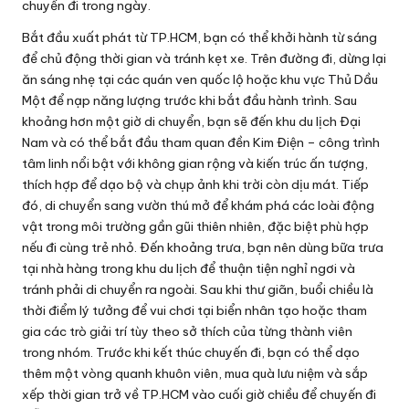
chuyến đi trong ngày.
Bắt đầu xuất phát từ TP.HCM, bạn có thể khởi hành từ sáng
để chủ động thời gian và tránh kẹt xe. Trên đường đi, dừng lại
ăn sáng nhẹ tại các quán ven quốc lộ hoặc khu vực Thủ Dầu
Một để nạp năng lượng trước khi bắt đầu hành trình. Sau
khoảng hơn một giờ di chuyển, bạn sẽ đến khu du lịch Đại
Nam và có thể bắt đầu tham quan đền Kim Điện – công trình
tâm linh nổi bật với không gian rộng và kiến trúc ấn tượng,
thích hợp để dạo bộ và chụp ảnh khi trời còn dịu mát. Tiếp
đó, di chuyển sang vườn thú mở để khám phá các loài động
vật trong môi trường gần gũi thiên nhiên, đặc biệt phù hợp
nếu đi cùng trẻ nhỏ. Đến khoảng trưa, bạn nên dùng bữa trưa
tại nhà hàng trong khu du lịch để thuận tiện nghỉ ngơi và
tránh phải di chuyển ra ngoài. Sau khi thư giãn, buổi chiều là
thời điểm lý tưởng để vui chơi tại biển nhân tạo hoặc tham
gia các trò giải trí tùy theo sở thích của từng thành viên
trong nhóm. Trước khi kết thúc chuyến đi, bạn có thể dạo
thêm một vòng quanh khuôn viên, mua quà lưu niệm và sắp
xếp thời gian trở về TP.HCM vào cuối giờ chiều để chuyến đi