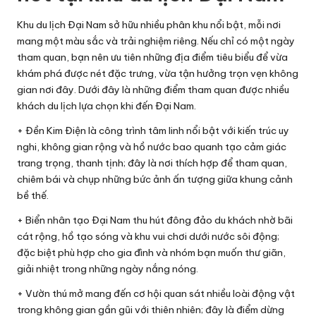
Khu du lịch Đại Nam sở hữu nhiều phân khu nổi bật, mỗi nơi
mang một màu sắc và trải nghiệm riêng. Nếu chỉ có một ngày
tham quan, bạn nên ưu tiên những địa điểm tiêu biểu để vừa
khám phá được nét đặc trưng, vừa tận hưởng trọn vẹn không
gian nơi đây. Dưới đây là những điểm tham quan được nhiều
khách du lịch lựa chọn khi đến Đại Nam.
+ Đền Kim Điện là công trình tâm linh nổi bật với kiến trúc uy
nghi, không gian rộng và hồ nước bao quanh tạo cảm giác
trang trọng, thanh tịnh; đây là nơi thích hợp để tham quan,
chiêm bái và chụp những bức ảnh ấn tượng giữa khung cảnh
bề thế.
+ Biển nhân tạo Đại Nam thu hút đông đảo du khách nhờ bãi
cát rộng, hồ tạo sóng và khu vui chơi dưới nước sôi động;
đặc biệt phù hợp cho gia đình và nhóm bạn muốn thư giãn,
giải nhiệt trong những ngày nắng nóng.
+ Vườn thú mở mang đến cơ hội quan sát nhiều loài động vật
trong không gian gần gũi với thiên nhiên; đây là điểm dừng