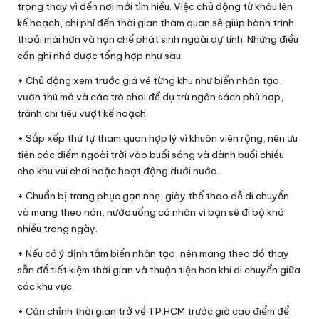
trọng thay vì đến nơi mới tìm hiểu. Việc chủ động từ khâu lên
kế hoạch, chi phí đến thời gian tham quan sẽ giúp hành trình
thoải mái hơn và hạn chế phát sinh ngoài dự tính. Những điều
cần ghi nhớ được tổng hợp như sau
+ Chủ động xem trước giá vé từng khu như biển nhân tạo,
vườn thú mở và các trò chơi để dự trù ngân sách phù hợp,
tránh chi tiêu vượt kế hoạch.
+ Sắp xếp thứ tự tham quan hợp lý vì khuôn viên rộng, nên ưu
tiên các điểm ngoài trời vào buổi sáng và dành buổi chiều
cho khu vui chơi hoặc hoạt động dưới nước.
+ Chuẩn bị trang phục gọn nhẹ, giày thể thao dễ di chuyển
và mang theo nón, nước uống cá nhân vì bạn sẽ đi bộ khá
nhiều trong ngày.
+ Nếu có ý định tắm biển nhân tạo, nên mang theo đồ thay
sẵn để tiết kiệm thời gian và thuận tiện hơn khi di chuyển giữa
các khu vực.
+ Căn chỉnh thời gian trở về TP.HCM trước giờ cao điểm để