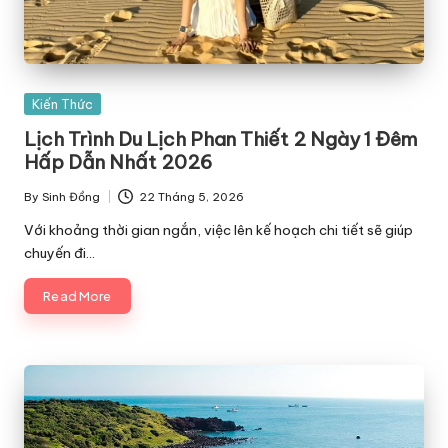
Posted
Kiến Thức
in
Lịch Trình Du Lịch Phan Thiết 2 Ngày 1 Đêm
Hấp Dẫn Nhất 2026
By
Sinh Đồng
22 Tháng 5, 2026
Posted
by
Với khoảng thời gian ngắn, việc lên kế hoạch chi tiết sẽ giúp
chuyến đi…
Read More