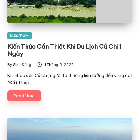
Posted
Kiến Thức
in
Kiến Thức Cần Thiết Khi Du Lịch Củ Chi 1
Ngày
By
Sinh Đồng
11 Tháng 5, 2026
Posted
by
Khi nhắc đến Củ Chi, người ta thường liên tưởng đến vùng đất
"Đất Thép…
Read More