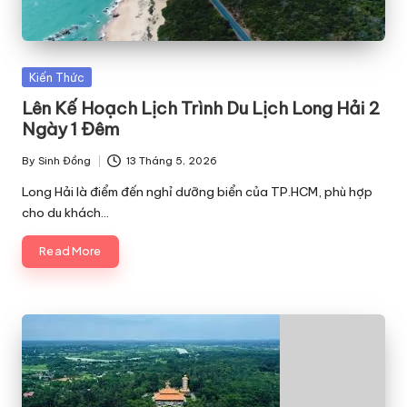
Posted
Kiến Thức
in
Lên Kế Hoạch Lịch Trình Du Lịch Long Hải 2
Ngày 1 Đêm
By
Sinh Đồng
13 Tháng 5, 2026
Posted
by
Long Hải là điểm đến nghỉ dưỡng biển của TP.HCM, phù hợp
cho du khách…
Read More