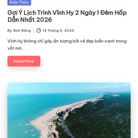
Posted
Kiến Thức
in
Gợi Ý Lịch Trình Vĩnh Hy 2 Ngày 1 Đêm Hấp
Dẫn Nhất 2026
By
Sinh Đồng
14 Tháng 5, 2026
Posted
by
Vĩnh Hy không chỉ gây ấn tượng bởi vẻ đẹp biển xanh trong
vắt mà…
Read More