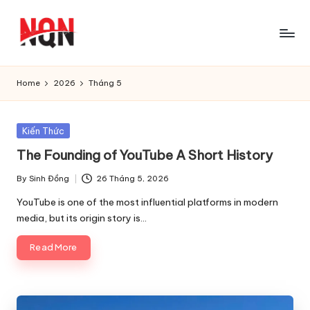
Skip
to
content
Home
2026
Tháng 5
Posted
Kiến Thức
in
The Founding of YouTube A Short History
By
Sinh Đồng
26 Tháng 5, 2026
Posted
by
YouTube is one of the most influential platforms in modern
media, but its origin story is…
Read More