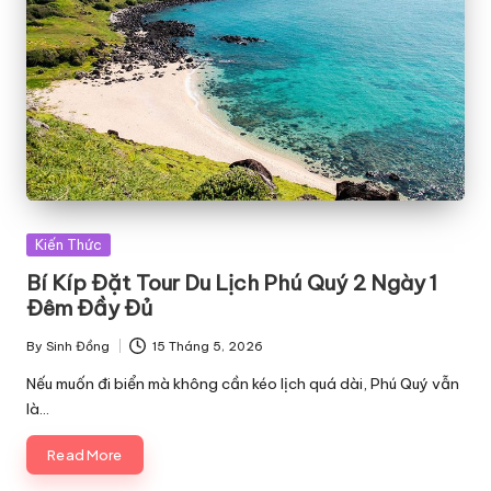
Posted
Kiến Thức
in
Bí Kíp Đặt Tour Du Lịch Phú Quý 2 Ngày 1
Đêm Đầy Đủ
By
Sinh Đồng
15 Tháng 5, 2026
Posted
by
Nếu muốn đi biển mà không cần kéo lịch quá dài, Phú Quý vẫn
là…
Read More