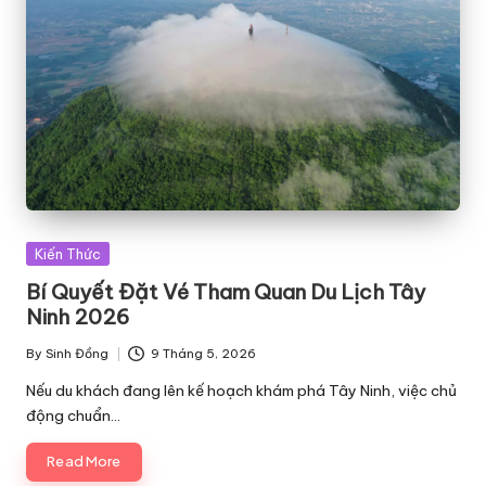
Posted
Kiến Thức
in
Bí Quyết Đặt Vé Tham Quan Du Lịch Tây
Ninh 2026
By
Sinh Đồng
9 Tháng 5, 2026
Posted
by
Nếu du khách đang lên kế hoạch khám phá Tây Ninh, việc chủ
động chuẩn…
Read More