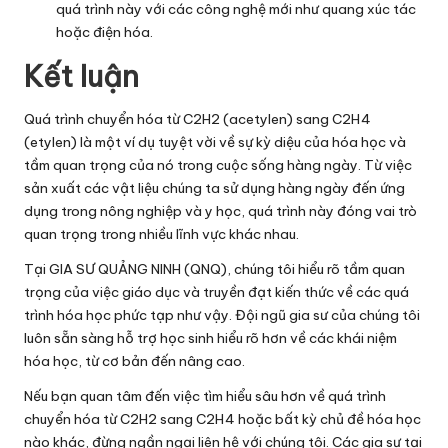
quá trình này với các công nghệ mới như quang xúc tác
hoặc điện hóa.
Kết luận
Quá trình chuyển hóa từ C2H2 (acetylen) sang C2H4
(etylen) là một ví dụ tuyệt vời về sự kỳ diệu của hóa học và
tầm quan trọng của nó trong cuộc sống hàng ngày. Từ việc
sản xuất các vật liệu chúng ta sử dụng hàng ngày đến ứng
dụng trong nông nghiệp và y học, quá trình này đóng vai trò
quan trọng trong nhiều lĩnh vực khác nhau.
Tại GIA SƯ QUẢNG NINH (QNQ), chúng tôi hiểu rõ tầm quan
trọng của việc giáo dục và truyền đạt kiến thức về các quá
trình hóa học phức tạp như vậy. Đội ngũ gia sư của chúng tôi
luôn sẵn sàng hỗ trợ học sinh hiểu rõ hơn về các khái niệm
hóa học, từ cơ bản đến nâng cao.
Nếu bạn quan tâm đến việc tìm hiểu sâu hơn về quá trình
chuyển hóa từ C2H2 sang C2H4 hoặc bất kỳ chủ đề hóa học
nào khác, đừng ngần ngại liên hệ với chúng tôi. Các gia sư tại