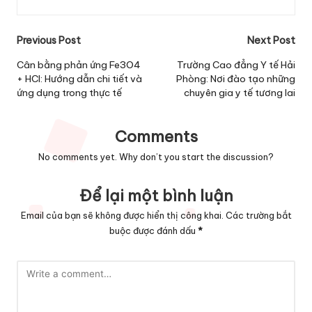
Post
Previous Post
Next Post
navigation
Cân bằng phản ứng Fe3O4
Trường Cao đẳng Y tế Hải
+ HCl: Hướng dẫn chi tiết và
Phòng: Nơi đào tạo những
ứng dụng trong thực tế
chuyên gia y tế tương lai
Comments
No comments yet. Why don’t you start the discussion?
Để lại một bình luận
Email của bạn sẽ không được hiển thị công khai.
Các trường bắt
buộc được đánh dấu
*