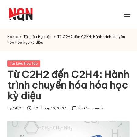
Skip
to
content
Home
Tài Liệu Học tập
Từ C2H2 đến C2H4: Hành trình chuyển
hóa hóa học kỳ diệu
Posted
Tài Liệu Học tập
in
Từ C2H2 đến C2H4: Hành
trình chuyển hóa hóa học
kỳ diệu
By
QNQ
20 Tháng 10, 2024
No Comments
Posted
by