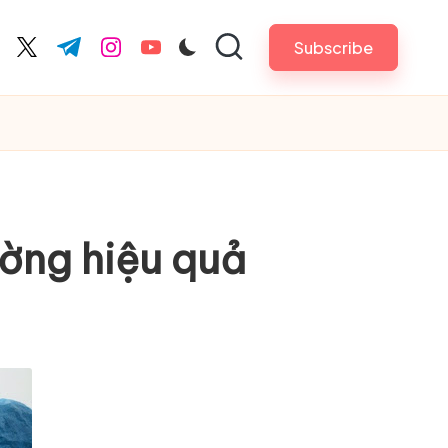
Subscribe
cebook.com
twitter.com
t.me
instagram.com
youtube.com
ờng hiệu quả