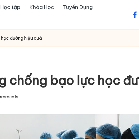
u Học tập
Khóa Học
Tuyển Dụng
fa
 học đường hiệu quả
g chống bạo lực học đư
omments