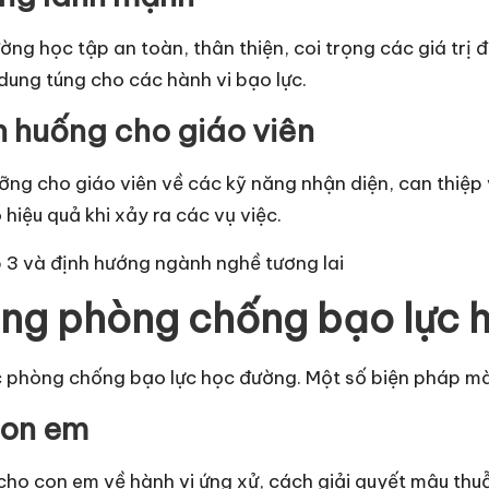
g học tập an toàn, thân thiện, coi trọng các giá trị đ
ung túng cho các hành vi bạo lực.
h huống cho giáo viên
ng cho giáo viên về các kỹ năng nhận diện, can thiệp v
hiệu quả khi xảy ra các vụ việc.
 3 và định hướng ngành nghề tương lai
rong phòng chống bạo lực
ệc phòng chống bạo lực học đường. Một số biện pháp mà
con em
ho con em về hành vi ứng xử, cách giải quyết mâu thu