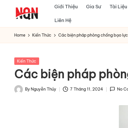
Giới Thiệu
Gia Sư
Tài Liệ
Skip
Liên Hệ
to
content
Home
Kiến Thức
Các biện pháp phòng chống bạo lực
Posted
Kiến Thức
in
Các biện pháp phòn
By
Nguyễn Thúy
7 Tháng 11, 2024
No C
Posted
by